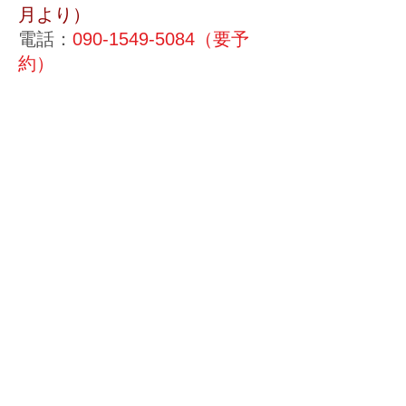
月より）
電話：
090-1549-5084
（要予
約）
​メール：
m1kawa8@icloud.com
​ippon blade（一本歯下
駄
）体験できます！
当院は予約制です。事前に電
話またメールにてご予約を
お願いします（当日受付17
時まで）。
施術中や外出中は電話に出ら