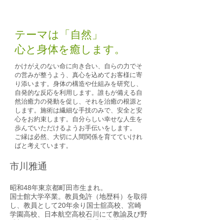
テーマは「自然」
心と身体を癒します。
かけがえのない命に向き合い、自らの力でそ
の営みが整うよう、真心を込めてお客様に寄
り添います。身体の構造や仕組みを研究し、
自発的な反応を利用します。誰もが備える自
然治癒力の発動を促し、それを治癒の根源と
します。施術は繊細な手技のみで、安全と安
心をお約束します。自分らしい幸せな人生を
歩んでいただけるようお手伝いをします。
​ご縁は必然、大切に人間関係を育てていけれ
ばと考えています。
市川雅通
昭和48年東京都町田市生まれ。
国士館大学卒業。教員免許（地歴科）を取得
し、教員として20年余り国士舘高校、宮崎
学園高校、日本航空高校石川にて教諭及び野