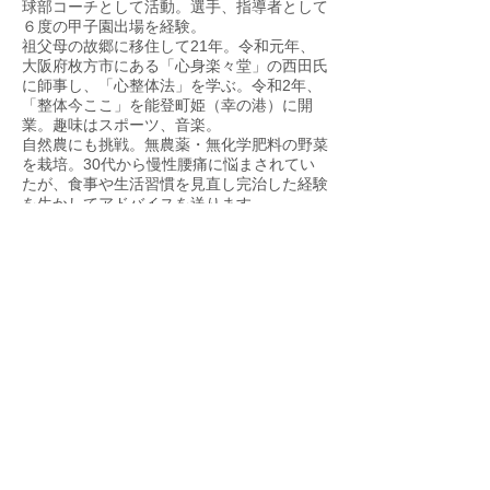
球部コーチとして活動。選手、指導者として
６度の甲子園出場を経験。
祖父母の故郷に移住して21
年。令和元年、
大阪府枚方市にある「心身楽々堂」の西田氏
に師事し、「心整体法」を学ぶ。令和2年、
「整体今ここ」を能登町姫（幸の港）に開
業。趣味はスポーツ、音楽。
自然農にも挑戦。無農薬・無化学肥料の野菜
を栽培。30代から慢性腰痛に悩まされてい
たが、食事や生活習慣を見直し完治した経験
を生かしてアドバイスを送ります。
ipponblade（一本歯下駄）を利用したトレー
ニングもしています。